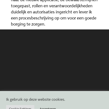
toegepast, rollen en verantwoordelijkheden
duidelijk en autorisaties ingericht en lever ik
een procesbeschrijving op om voor een goede
borging te zorgen.
Ik gebruik op deze website cookies.
Passie voor groei | KVK 88768317 |
Algemene
Cookie Settings
Accepteren