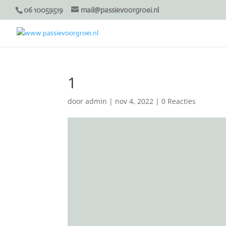
06 10059519
mail@passievoorgroei.nl
1
door
admin
|
nov 4, 2022
|
0 Reacties